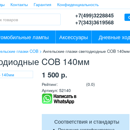
ды
Контакты
Гарантия
Конфиденциальность
+7(499)3228845
+7(343)3619568
томобильные лампы
Аксессуары
Дневные ход
гельские глазки COB
Ангельские глазки светодиодные COB 140мм
етодиодные COB 140мм
1 500
р.
Рейтинг
:
(0.0)
Артикул
:
52140
Соответствия и стандарты
Продукция сертифицирована