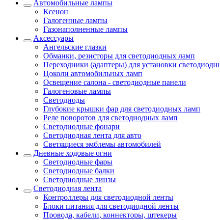
Автомобильные лампы
Ксенон
Галогенные лампы
Газонаполненные лампы
Аксессуары
Ангельские глазки
Обманки, резисторы для светодиодных ламп
Переходники (адаптеры) для установки светодиодн
Цоколи автомобильных ламп
Освещение салона - светодиодные панели
Галогеновые лампы
Светодиоды
Глубокие крышки фар для светодиодных ламп
Реле поворотов для светодиодных ламп
Светодиодные фонари
Светодиодная лента для авто
Светящиеся эмблемы автомобилей
Дневные ходовые огни
Светодиодные фары
Светодиодные балки
Светодиодные линзы
Светодиодная лента
Контроллеры для светодиодной ленты
Блоки питания для светодиодной ленты
Провода, кабели, коннекторы, штекеры