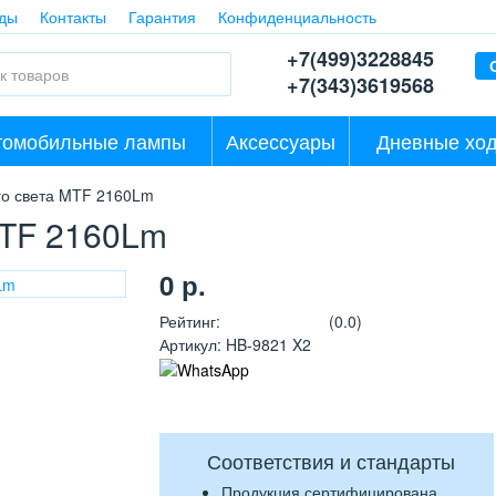
ды
Контакты
Гарантия
Конфиденциальность
+7(499)3228845
+7(343)3619568
томобильные лампы
Аксессуары
Дневные ход
го света MTF 2160Lm
MTF 2160Lm
0
р.
Рейтинг
:
(0.0)
Артикул
:
HB-9821 X2
Соответствия и стандарты
Продукция сертифицирована