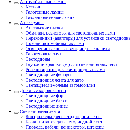
Автомобильные лампы
Ксенон
Галогенные лампы
Газонаполненные лампы
Аксессуары
Ангельские глазки
Обманки, резисторы для светодиодных ламп
Переходники (адаптеры) для установки светодиодн
Цоколи автомобильных ламп
Освещение салона - светодиодные панели
Галогеновые лампы
Светодиоды
Глубокие крышки фар для светодиодных ламп
Реле поворотов для светодиодных ламп
Светодиодные фонари
Светодиодная лента для авто
Светящиеся эмблемы автомобилей
Дневные ходовые огни
Светодиодные фары
Светодиодные балки
Светодиодные линзы
Светодиодная лента
Контроллеры для светодиодной ленты
Блоки питания для светодиодной ленты
Провода, кабели, коннекторы, штекеры