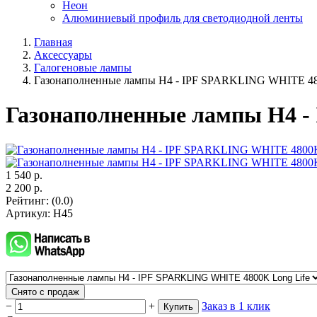
Неон
Алюминиевый профиль для светодиодной ленты
Главная
Аксессуары
Галогеновые лампы
Газонаполненные лампы H4 - IPF SPARKLING WHITE 48
Газонаполненные лампы H4 -
1 540
р.
2 200
р.
Рейтинг
:
(0.0)
Артикул
:
H45
Снято с продаж
−
+
Заказ в 1 клик
Купить