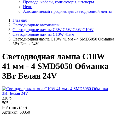
Провода, кабели, коннекторы, штекеры
Неон
Алюминиевый профиль для светодиодной ленты
Главная
Светодиодные автолампы
Светодиодные лампы C3W C5W C8W C10W
Светодиодные лампы C10W 41мм
Светодиодная лампа C10W 41 мм - 4 SMD5050 Обманка
3Вт Белая 24V
Светодиодная лампа C10W
41 мм - 4 SMD5050 Обманка
3Вт Белая 24V
220
р.
505
р.
Рейтинг
:
(5.0)
Артикул
:
50350