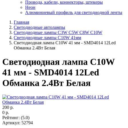
Провода, кабели, коннекторы, штекеры
Неон
Алюминиевый профиль для светодиодной ленты
Главная
Светодиодные автолампы
Светодиодные лампы C3W C5W C8W C10W
Светодиодные лампы C10W 41мм
Светодиодная лампа C10W 41 мм - SMD4014 12Led
Обманка 2.4Вт Белая
Светодиодная лампа C10W
41 мм - SMD4014 12Led
Обманка 2.4Вт Белая
200
р.
0
р.
Рейтинг
:
(5.0)
Артикул
:
52794