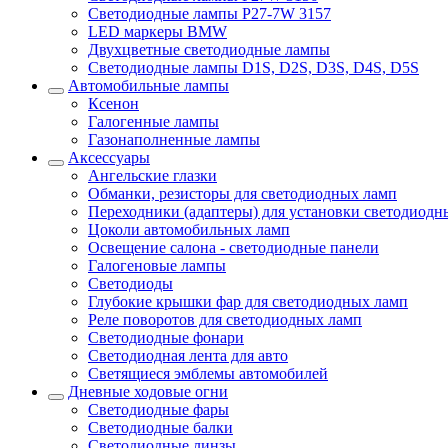
Светодиодные лампы P27-7W 3157
LED маркеры BMW
Двухцветные светодиодные лампы
Светодиодные лампы D1S, D2S, D3S, D4S, D5S
Автомобильные лампы
Ксенон
Галогенные лампы
Газонаполненные лампы
Аксессуары
Ангельские глазки
Обманки, резисторы для светодиодных ламп
Переходники (адаптеры) для установки светодиодн
Цоколи автомобильных ламп
Освещение салона - светодиодные панели
Галогеновые лампы
Светодиоды
Глубокие крышки фар для светодиодных ламп
Реле поворотов для светодиодных ламп
Светодиодные фонари
Светодиодная лента для авто
Светящиеся эмблемы автомобилей
Дневные ходовые огни
Светодиодные фары
Светодиодные балки
Светодиодные линзы