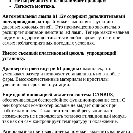
Не нагреваются и не оплавляют проводку;
Легкость монтажа.
Автомобильная лампа h1 12v содержит дополнительный
полупроводник
, который может выполнять функцию
дневных ходовых огней. Это преимущество значительно
расширяет диапазон действия led-ламп. Теперь максимальная
видимость дороги достигается в любое время суток и при
самых неблагоприятных погодных условиях.
Имеют съемный пластиковый цоколь, упрощающий
установку.
Драйвер встроен внутри h1 диодных
лампочек, что
уменьшает размер и позволяет устанавливать их в любые
фары. Высококачественные материалы и кристаллы
увеличивают срок эксплуатации.
Еще одной инновацией является система CANBUS
,
обеспечивающая бесперебойное функционирование сети. С
ней бортовой компьютер больше не выдает ошибок при
работе лампочек. Также чип тепловой регуляции дает
возможность не использовать тепловентиляционный модуль,
так как он сам контролирует температуру и охлаждение.
Разнообразная цветовая линейка поможет выделить ваше авто