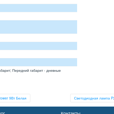
габарит; Передний габарит - дневные
Power 9Вт Белая
Светодиодная лампа P2
лог
Контакты