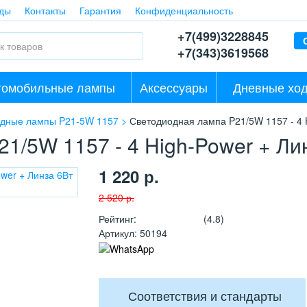
ды
Контакты
Гарантия
Конфиденциальность
+7(499)3228845
+7(343)3619568
томобильные лампы
Аксессуары
Дневные ход
дные лампы P21-5W 1157
Светодиодная лампа P21/5W 1157 - 4 
1/5W 1157 - 4 High-Power + Ли
1 220
р.
2 520
р.
Рейтинг
:
(4.8)
Артикул
:
50194
Соответствия и стандарты