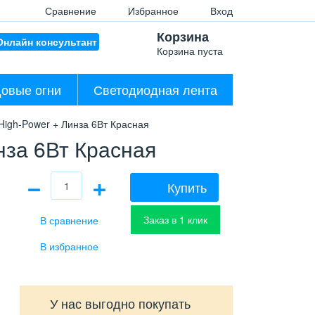
Сравнение
Избранное
Вход
Корзина
Онлайн консультант
Корзина пуста
овые огни
Светодиодная лента
High-Power + Линза 6Вт Красная
нза 6Вт Красная
−
+
Купить
Заказ в 1 клик
У нас выгодно покупать