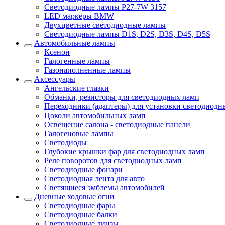
Светодиодные лампы P27-7W 3157
LED маркеры BMW
Двухцветные светодиодные лампы
Светодиодные лампы D1S, D2S, D3S, D4S, D5S
Автомобильные лампы
Ксенон
Галогенные лампы
Газонаполненные лампы
Аксессуары
Ангельские глазки
Обманки, резисторы для светодиодных ламп
Переходники (адаптеры) для установки светодиодн
Цоколи автомобильных ламп
Освещение салона - светодиодные панели
Галогеновые лампы
Светодиоды
Глубокие крышки фар для светодиодных ламп
Реле поворотов для светодиодных ламп
Светодиодные фонари
Светодиодная лента для авто
Светящиеся эмблемы автомобилей
Дневные ходовые огни
Светодиодные фары
Светодиодные балки
Светодиодные линзы