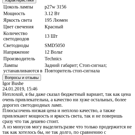
Характеристики
Цоколь лампы
p27w 3156
Мощность
3.12 Вт
Яркость света
195 Люмен
Цвет свечения
Красный
Количество
13 Шт
светодиодов
Светодиоды
SMD5050
Напряжение
12 Вольт
Производитель
Technics
Лампы
Задний габарит; Стоп-сигнал;
устанавливаются в
Повторитель стоп-сигнала
Вопросы и отзывы
Igor Bushe
24.01.2019, 15:46
Неплохой, я бы даже сказал бюджетный вариант, так как цена
очень привлекательна, а качество ни хуже остальных, более
дорогих светодиодных ламп.
Плюсы:очень низкая цена и неплохо качество, а также
привлекают мощность и яркость света, так и не поверишь
сразу что так дешево стоит.
А из минусов могу выделить:разве что только продержится не
так как хотелось бы, не так долго, по сравнению с